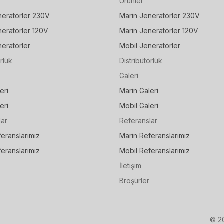
Ürünler
neratörler 230V
Marin Jeneratörler 230V
neratörler 120V
Marin Jeneratörler 120V
eratörler
Mobil Jeneratörler
örlük
Distribütörlük
Galeri
eri
Marin Galeri
eri
Mobil Galeri
lar
Referanslar
eranslarımız
Marin Referanslarımız
eranslarımız
Mobil Referanslarımız
İletişim
Broşürler
© 2