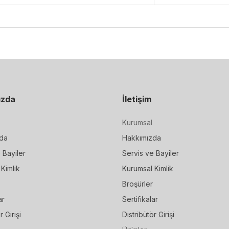
ızda
İletişim
Kurumsal
da
Hakkımızda
 Bayiler
Servis ve Bayiler
Kimlik
Kurumsal Kimlik
Broşürler
ar
Sertifikalar
r Girişi
Distribütör Girişi