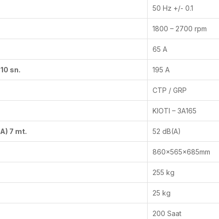
50 Hz +/- 0.1
1800 – 2700 rpm
65 A
10 sn.
195 A
CTP / GRP
KIOTI – 3A165
A) 7 mt.
52 dB(A)
860x565x685mm
255 kg
25 kg
200 Saat