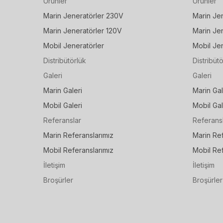
Ürünler
Ürünler
Marin Jeneratörler 230V
Marin Je
Marin Jeneratörler 120V
Marin Je
Mobil Jeneratörler
Mobil Jen
Distribütörlük
Distribüt
Galeri
Galeri
Marin Galeri
Marin Gal
Mobil Galeri
Mobil Gal
Referanslar
Referans
Marin Referanslarımız
Marin Ref
Mobil Referanslarımız
Mobil Ref
İletişim
İletişim
Broşürler
Broşürler