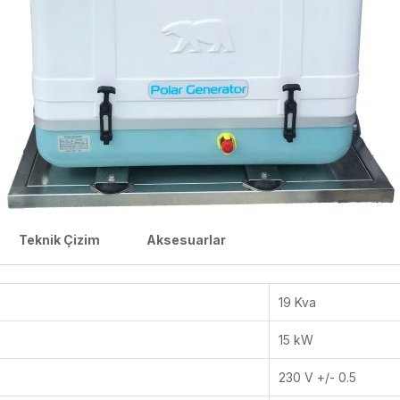
Teknik Çizim
Aksesuarlar
19 Kva
15 kW
230 V +/- 0.5