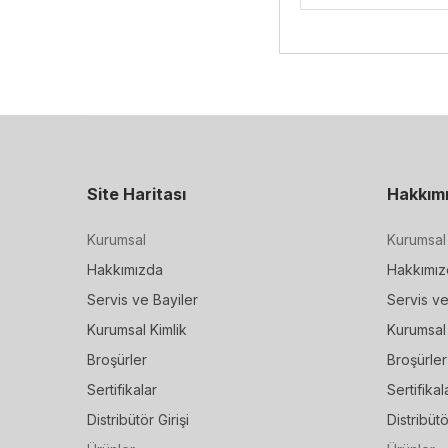
Site Haritası
Hakkım
Kurumsal
Kurumsal
Hakkımızda
Hakkımız
Servis ve Bayiler
Servis ve
Kurumsal Kimlik
Kurumsal 
Broşürler
Broşürler
Sertifikalar
Sertifikal
Distribütör Girişi
Distribütö