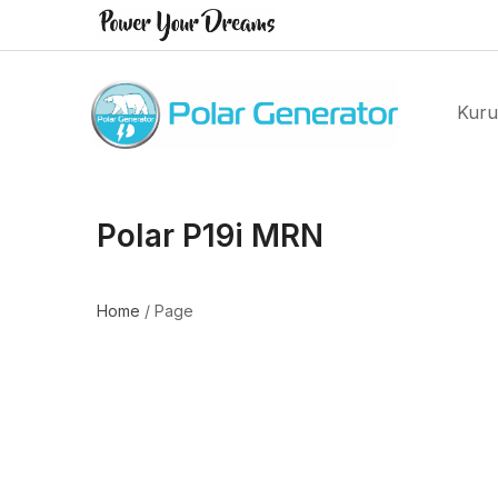
Kur
Polar P19i MRN
Home
/
Page