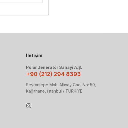
İletişim
Polar Jeneratör Sanayi A.Ş.
+90 (212) 294 8393
Seyrantepe Mah. Altınay Cad. No: 59,
Kağıthane, İstanbul / TÜRKİYE