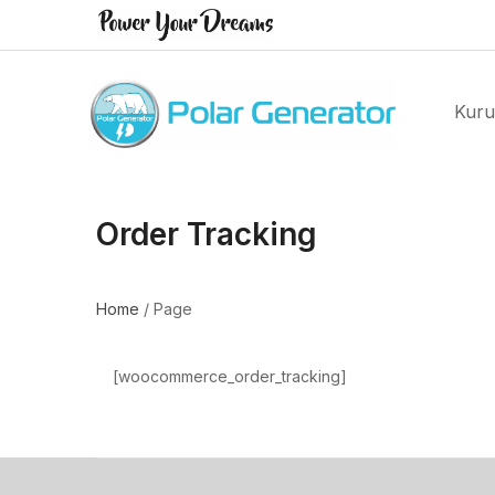
Kur
Order Tracking
Home
/
Page
[woocommerce_order_tracking]