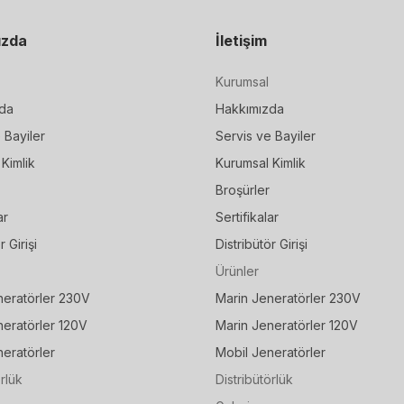
ızda
İletişim
Kurumsal
da
Hakkımızda
 Bayiler
Servis ve Bayiler
Kimlik
Kurumsal Kimlik
Broşürler
ar
Sertifikalar
r Girişi
Distribütör Girişi
Ürünler
neratörler 230V
Marin Jeneratörler 230V
neratörler 120V
Marin Jeneratörler 120V
eratörler
Mobil Jeneratörler
örlük
Distribütörlük